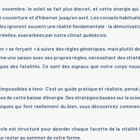
novembre, le soleil se fait plus discret, et cette énergie qu
ouverture et d’hiberner jusqu’en avril. Les conseils habituels 
les ignorent souvent une réalité fondamentale : la démotivati
réelles, exacerbées par notre climat québécois.
s en « se forçant » à suivre des règles génériques, mais plutôt
mme une saison avec ses propres règles, nécessitant des straté
t pas des fatalités. Ce sont des signaux que notre corps no
 impossibles à tenir. C’est un guide pratique et réaliste, pens
ondes de cette baisse d’énergie. Des stratégies basées sur la sc
siques qui font réellement du bien, vous découvrirez comment
cle est structuré pour aborder chaque facette de la vitalité h
ur rester au sommet de votre forme.