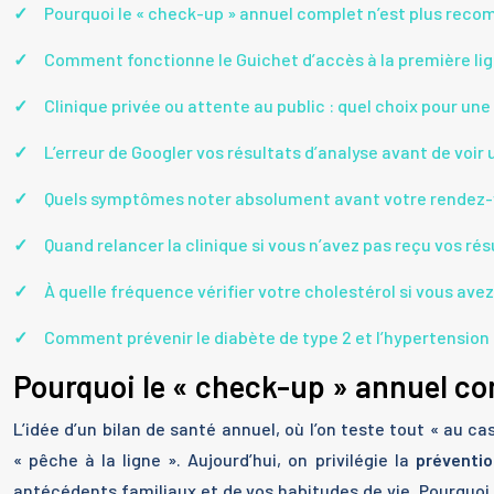
Pourquoi le « check-up » annuel complet n’est plus rec
Comment fonctionne le Guichet d’accès à la première li
Clinique privée ou attente au public : quel choix pour une
L’erreur de Googler vos résultats d’analyse avant de voir
Quels symptômes noter absolument avant votre rendez-
Quand relancer la clinique si vous n’avez pas reçu vos ré
À quelle fréquence vérifier votre cholestérol si vous av
Comment prévenir le diabète de type 2 et l’hypertension 
Pourquoi le « check-up » annuel co
L’idée d’un bilan de santé annuel, où l’on teste tout « au
« pêche à la ligne ». Aujourd’hui, on privilégie la
préventio
antécédents familiaux et de vos habitudes de vie. Pourquoi