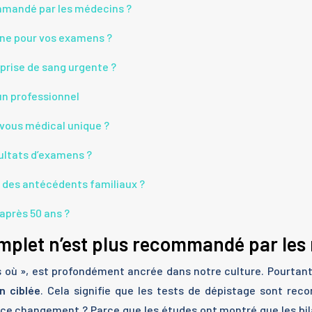
ommandé par les médecins ?
gne pour vos examens ?
 prise de sang urgente ?
 un professionnel
vous médical unique ?
sultats d’examens ?
ez des antécédents familiaux ?
après 50 ans ?
mplet n’est plus recommandé par les
 cas où », est profondément ancrée dans notre culture. Pourta
n ciblée
. Cela signifie que les tests de dépistage sont re
 ce changement ? Parce que les études ont montré que les bi