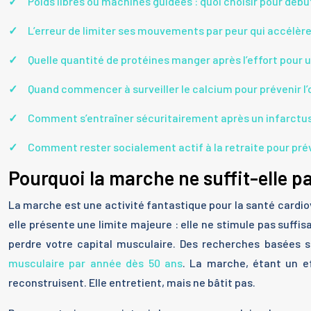
Poids libres ou machines guidées : quoi choisir pour débu
L’erreur de limiter ses mouvements par peur qui accélère 
Quelle quantité de protéines manger après l’effort pour u
Quand commencer à surveiller le calcium pour prévenir l
Comment s’entraîner sécuritairement après un infarctus
Comment rester socialement actif à la retraite pour préve
Pourquoi la marche ne suffit-elle p
La marche est une activité fantastique pour la santé cardiovas
elle présente une limite majeure : elle ne stimule pas suffi
perdre votre capital musculaire. Des recherches basées s
musculaire par année dès 50 ans
. La marche, étant un ef
reconstruisent. Elle entretient, mais ne bâtit pas.