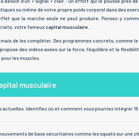
besoin d’un « signal » clair : un effort qui le pousse près de s
astiques ou même de votre propre poids corporel dans des exer
 effet que la marche seule ne peut produire. Pensez-y comm
etraite, votre fameux
capital musculaire
.
, mais de les compléter. Des programmes concrets, comme le
ropose des vidéos axées sur la force, l’équilibre et la flexibil
 pour les muscles.
capital musculaire
és actuelles. Identifiez où et comment vous pourriez intégrer 1
vements de base sécuritaires comme les squats sur une chaise 