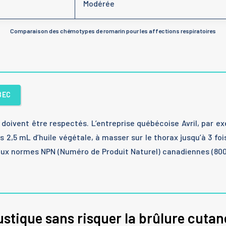
Modérée
Comparaison des chémotypes de romarin pour les affections respiratoires
BEC
es doivent être respectés. L’entreprise québécoise Avril, pa
2,5 mL d’huile végétale, à masser sur le thorax jusqu’à 3 fois
x normes NPN (Numéro de Produit Naturel) canadiennes (800584
tique sans risquer la brûlure cutan