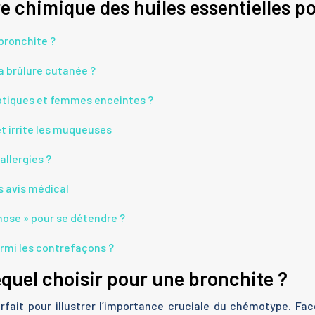
chimique des huiles essentielles pou
 bronchite ?
a brûlure cutanée ?
eptiques et femmes enceintes ?
 et irrite les muqueuses
allergies ?
s avis médical
hose » pour se détendre ?
rmi les contrefaçons ?
quel choisir pour une bronchite ?
arfait pour illustrer l’importance cruciale du chémotype. F