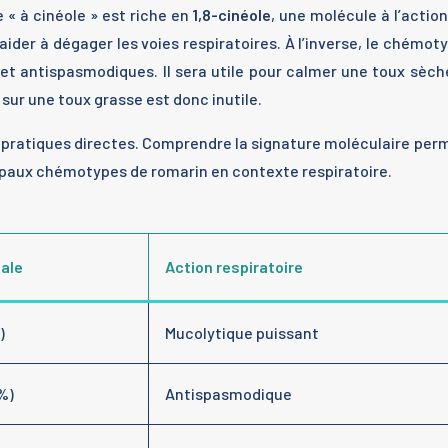
 « à cinéole » est riche en
1,8-cinéole
, une molécule à l’actio
aider à dégager les voies respiratoires. À l’inverse, le chémo
et antispasmodiques. Il sera utile pour calmer une toux sè
 sur une toux grasse est donc inutile.
ns pratiques directes. Comprendre la signature moléculaire per
cipaux chémotypes de romarin en contexte respiratoire.
pale
Action respiratoire
)
Mucolytique puissant
%)
Antispasmodique