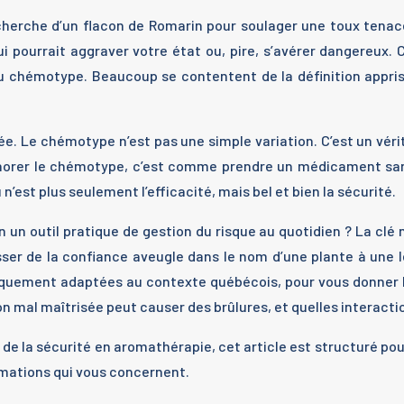
cherche d’un flacon de Romarin pour soulager une toux tenace.
ui pourrait aggraver votre état ou, pire, s’avérer dangereux.
 du chémotype. Beaucoup se contentent de la définition appr
ée. Le chémotype n’est pas une simple variation. C’est un vér
 Ignorer le chémotype, c’est comme prendre un médicament sans
n’est plus seulement l’efficacité, mais bel et bien la sécurité.
 un outil pratique de gestion du risque au quotidien ? La clé
asser de la confiance aveugle dans le nom d’une plante à une l
ifiquement adaptées au contexte québécois, pour vous donner 
n mal maîtrisée peut causer des brûlures, et quelles interac
 de la sécurité en aromathérapie, cet article est structuré po
mations qui vous concernent.